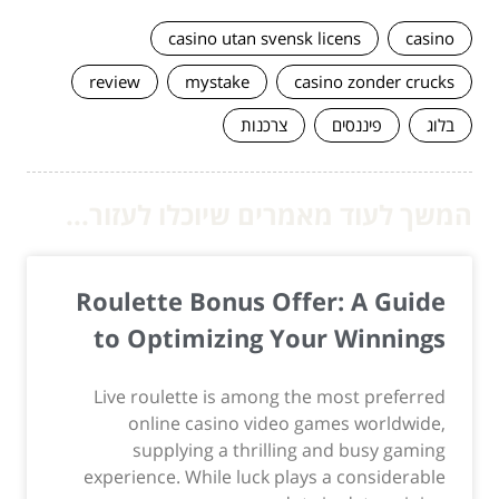
casino utan svensk licens
casino
review
mystake
casino zonder crucks
בלוג
פיננסים
צרכנות
המשך לעוד מאמרים שיוכלו לעזור...
Roulette Bonus Offer: A Guide
to Optimizing Your Winnings
Live roulette is among the most preferred
online casino video games worldwide,
supplying a thrilling and busy gaming
experience. While luck plays a considerable