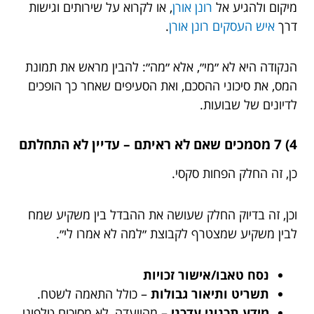
מיקום ולהגיע אל
רונן אורן
, או לקרוא על שירותים וגישות
דרך
איש העסקים רונן אורן
.
הנקודה היא לא ״מי״, אלא ״מה״: להבין מראש את תמונת
המס, את סיכוני ההסכם, ואת הסעיפים שאחר כך הופכים
לדיונים של שבועות.
4) 7 מסמכים שאם לא ראיתם – עדיין לא התחלתם
כן, זה החלק הפחות סקסי.
וכן, זה בדיוק החלק שעושה את ההבדל בין משקיע שמח
לבין משקיע שמצטרף לקבוצת ״למה לא אמרו לי״.
נסח טאבו/אישור זכויות
תשריט ותיאור גבולות
– כולל התאמה לשטח.
מידע תכנוני עדכני
– מהוועדה, לא מסיכום טלפוני.