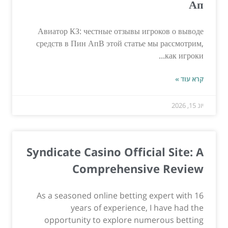
Ап
Авиатор КЗ: честные отзывы игроков о выводе
средств в Пин АпВ этой статье мы рассмотрим,
как игроки...
קרא עוד »
יונ 15, 2026
Syndicate Casino Official Site: A
Comprehensive Review
As a seasoned online betting expert with 16
years of experience, I have had the
opportunity to explore numerous betting