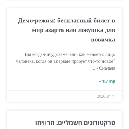
Демо-режим: бесплатный билет в
мир азарта или ловушка для
новичка
Вы когда-нибудь замечали, как меняется лицо
человека, когда он впервые пробует что-то новое?
Сначала -...
קרא עוד »
יול 31, 2026
טרקטורונים חשמליים: הרוויחו