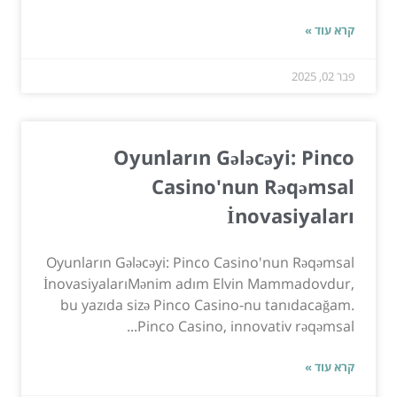
קרא עוד »
פבר 02, 2025
Oyunların Gələcəyi: Pinco
Casino'nun Rəqəmsal
İnovasiyaları
Oyunların Gələcəyi: Pinco Casino'nun Rəqəmsal
İnovasiyalarıMənim adım Elvin Mammadovdur,
bu yazıda sizə Pinco Casino-nu tanıdacağam.
Pinco Casino, innovativ rəqəmsal...
קרא עוד »