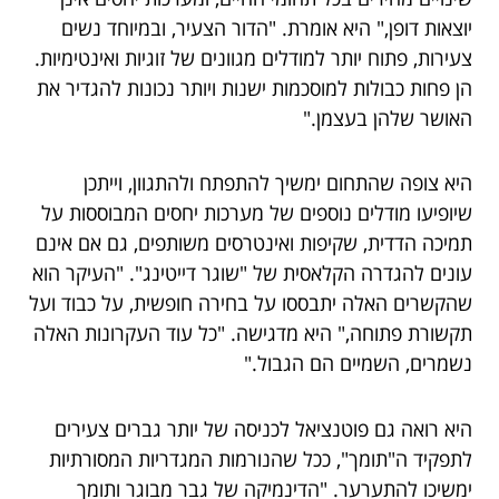
יוצאות דופן," היא אומרת. "הדור הצעיר, ובמיוחד נשים
צעירות, פתוח יותר למודלים מגוונים של זוגיות ואינטימיות.
הן פחות כבולות למוסכמות ישנות ויותר נכונות להגדיר את
האושר שלהן בעצמן."
היא צופה שהתחום ימשיך להתפתח ולהתגוון, וייתכן
שיופיעו מודלים נוספים של מערכות יחסים המבוססות על
תמיכה הדדית, שקיפות ואינטרסים משותפים, גם אם אינם
עונים להגדרה הקלאסית של "שוגר דייטינג". "העיקר הוא
שהקשרים האלה יתבססו על בחירה חופשית, על כבוד ועל
תקשורת פתוחה," היא מדגישה. "כל עוד העקרונות האלה
נשמרים, השמיים הם הגבול."
היא רואה גם פוטנציאל לכניסה של יותר גברים צעירים
לתפקיד ה"תומך", ככל שהנורמות המגדריות המסורתיות
ימשיכו להתערער. "הדינמיקה של גבר מבוגר ותומך