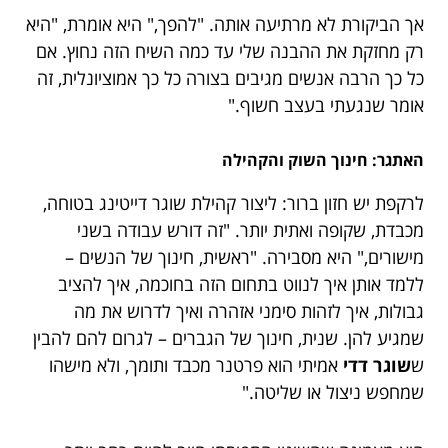
אך הביקורת לא מרתיעה אותה. "להפך," היא אומרת, "היא
רק מחזקת את ההבנה שלי עד כמה השיח הזה נחוץ. אם
כל כך הרבה אנשים מגיבים בצורה כל כך אמוציונלית, זה
אומר שנגעתי בעצב חשוף."
האתגר: חינוך השוק והקהילה
לרקפת יש חזון ברור: ליצור קהילת שוגר דייטינג בטוחה,
מכבדת, שקופה ואתית יותר. "זה דורש עבודה בשני
מישורים," היא מסבירה. "ראשית, חינוך של הנשים –
ללמד אותן איך לנווט בתחום הזה בחוכמה, איך להציב
גבולות, איך לזהות סימני אזהרה ואיך לדרוש את מה
שמגיע להן. שנית, חינוך של הגברים – לגרום להם להבין
ש
שוגר דדי
אמיתי הוא פרטנר מכבד ותומך, ולא מישהו
שמחפש ניצול או שליטה."