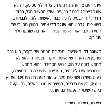
איתה. אם צד אחד מרגיש מנוצל או לא מסופק, זה לא
שוגר דייטינג חכם." רביעית, ואולי החשוב מכל,
כבוד
הדדי
. "זה הבסיס להכל. כבוד לאישיות, לזמן, לגבולות,
לשאיפות. גבר שהוא
שוגר דדי
אמיתי במובן החיובי של
המילה, יכבד את האישה שמולו, יראה בה שותפה ולא
אובייקט."
ה
שוגר דדי
האידיאלי, מנקודת מבטה של רקפת, הוא גבר
שמבין את הערך של אישה חזקה ועצמאית. "הוא לא
מחפש בובה על חוט," היא מסבירה. "הוא מחפש
פרטנרית אינטליגנטית, מעניינת, שיש לה חיים משלה,
דעות משלה ושאיפות משלה. הוא רואה את התמיכה שהוא
מעניק, בין אם כלכלית, רגשית או מנטוריאלית, כהשקעה
בקשר שיכול להעשיר גם אותו."
דיאלוג, דיאלוג, דיאלוג