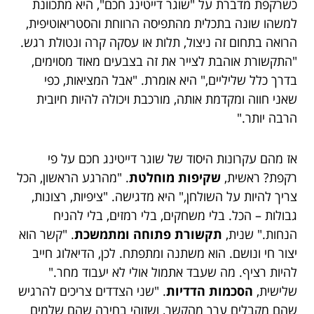
כשרקפת מדברת על "שוגר דייטינג חכם", היא מתכוונת
למשהו שונה בתכלית מהתפיסה הרווחת והסטריאוטיפית,
הרואה בתחום זה ניצול, תלות או עסקה קרה ונטולת רגש.
"התקשורת אוהבת לצייר את זה בצבעים מאוד מסוימים,
בדרך כלל שליליים," היא אומרת. "אבל המציאות, כפי
שאני חווה ומקדמת אותה, מורכבת ויכולה להיות חיובית
הרבה יותר."
אז מהם עקרונות היסוד של שוגר דייטינג חכם על פי
רקפת? ראשית,
שקיפות מוחלטת
. "מהרגע הראשון, הכל
צריך להיות על השולחן," היא מדגישה. "ציפיות, רצונות,
גבולות – הכל. בלי משחקים, בלי רמזים, בלי להניח
הנחות." שנית,
תקשורת פתוחה ומתמשכת
. "קשר הוא
יצור חי ונושם. הוא משתנה ומתפתח. לכן, הדיאלוג חייב
להיות רציף. מה שעבד אתמול אולי לא יעבוד מחר."
שלישית,
הסכמות הדדיות
. "שני הצדדים צריכים להרגיש
שהם מקבלים ערך מהקשר, ושזוהי בחירה שהם שלמים