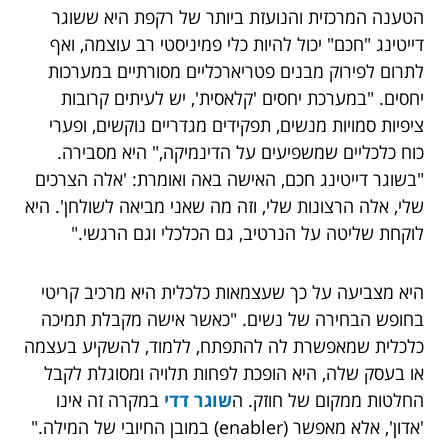
הטענה המרכזית והנועזת ביותר של רקפת היא ששוגר
דייטינג "חכם" יכול להיות כלי פמיניסטי רב עוצמה, ואף
לתרום לפירוק מבנים פטריארכליים מסורתיים במערכות
יחסים. "במערכת יחסים 'קלאסית', יש לעיתים קרובות
ציפיות סמויות מנשים, תפקידים מגדריים נוקשים, ופערי
כוח כלכליים שמשפיעים על הדינמיקה," היא מסבירה.
"בשוגר דייטינג חכם, האישה באה ואומרת: 'אלה הצרכים
שלי, אלה הרצונות שלי, וזה מה שאני מביאה לשולחן'. היא
לוקחת שליטה על הנרטיב, גם הכלכלי וגם הרגשי."
היא מצביעה על כך שעצמאות כלכלית היא מרכיב קריטי
בחופש הבחירה של נשים. "כאשר אישה מקבלת תמיכה
כלכלית שמאפשרת לה להתפתח, ללמוד, להשקיע בעצמה
או בעסק שלה, היא הופכת לפחות תלויה ומסוגלת לקבל
החלטות ממקום של חוזק. ה
שוגר דדי
במקרה זה אינו
'אדון', אלא מאפשר (enabler) במובן החיובי של המילה."