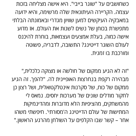
כשחושבים על "שוגר בייבי". היא אישה מצליחה בזכות
עצמה. הקריירה העיתונאית שלה מרשימה, והיא ידועה
במאבקיה העיקשים למען שוויון מגדרי ובאמונתה הבלתי
מתפשרת בכוחן של נשים לשנות את העולם. אז מדוע
אישה כמוה, בעלת אמצעים ועצמאות, בוחרת להיכנס
לעולם השוגר דייטינג? התשובה, לדבריה, פשוטה
ומורכבת בו זמנית.
"זה לא הגיע ממקום של חולשה או מצוקה כלכלית,"
מבהירה רקפת בנחרצות האופיינית לה. "להפך. זה הגיע
ממקום של כוח, של סקרנות אינטלקטואלית, ושל רצון כן
לחקור מודלים שונים של מערכות יחסים. נמאס לי
מהמשחקים, מהציפיות הלא מדוברות ומהדינמיקות
המתישות של עולם הדייטינג ה'מסורתי'. חיפשתי משהו
אחר – קשר שבו הקלפים על השולחן מהרגע הראשון."