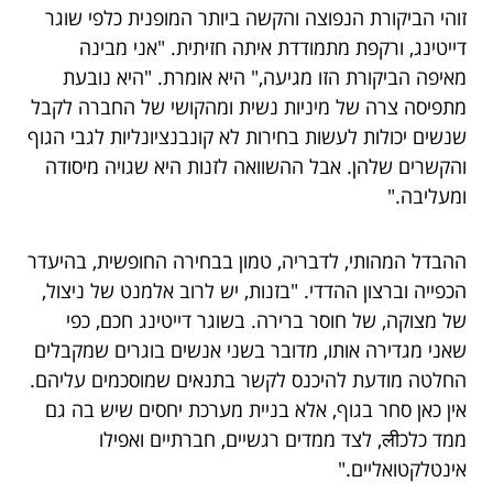
זוהי הביקורת הנפוצה והקשה ביותר המופנית כלפי שוגר
דייטינג, ורקפת מתמודדת איתה חזיתית. "אני מבינה
מאיפה הביקורת הזו מגיעה," היא אומרת. "היא נובעת
מתפיסה צרה של מיניות נשית ומהקושי של החברה לקבל
שנשים יכולות לעשות בחירות לא קונבנציונליות לגבי הגוף
והקשרים שלהן. אבל ההשוואה לזנות היא שגויה מיסודה
ומעליבה."
ההבדל המהותי, לדבריה, טמון בבחירה החופשית, בהיעדר
הכפייה וברצון ההדדי. "בזנות, יש לרוב אלמנט של ניצול,
של מצוקה, של חוסר ברירה. בשוגר דייטינג חכם, כפי
שאני מגדירה אותו, מדובר בשני אנשים בוגרים שמקבלים
החלטה מודעת להיכנס לקשר בתנאים שמוסכמים עליהם.
אין כאן סחר בגוף, אלא בניית מערכת יחסים שיש בה גם
ממד כלכली, לצד ממדים רגשיים, חברתיים ואפילו
אינטלקטואליים."