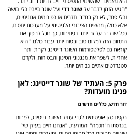
היא מאמינה שהשינוי התפיסתי חייב להיות רחב יותר.
"הגיע הזמן לדבר על
שוגר דדי
ועל שוגר בייביז בלי בושה
ובלי פחד, לא רק בחדרי חדרים או בפורומים אנונימיים,
אלא כחלק מהשיח הציבורי הלגיטימי על מערכות יחסים.
ככל שנדבר על זה יותר בפתיחות, כך נוכל להפוך את
התחום הזה למקום טוב ובטוח יותר עבור כולם." היא
קוראת גם לפלטפורמות השוגר דייטינג לקחת יותר
אחריות, לשפר את מנגנוני הסינון והבטיחות, ולקדם
סטנדרטים אתיים גבוהים יותר.
פרק 5: העתיד של שוגר דייטינג: לאן
פנינו מועדות?
דור חדש, כללים חדשים
רקפת כהן אופטימית לגבי עתיד השוגר דייטינג, לפחות
בגרסתו ה"חכמה" והמודעת. "אנחנו חיים בעידן של
שינויים מהירים בכל תחומי החיים, ומערכות יחסים אינן