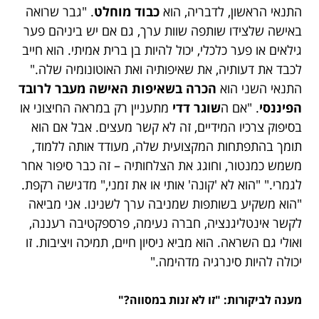
התנאי הראשון, לדבריה, הוא
כבוד מוחלט
. "גבר שרואה
באישה שלצידו שותפה שוות ערך, גם אם יש ביניהם פער
גילאים או פער כלכלי, יכול להיות בן ברית אמיתי. הוא חייב
לכבד את דעותיה, את שאיפותיה ואת האוטונומיה שלה."
התנאי השני הוא
הכרה בשאיפות האישה מעבר לרובד
הפיננסי
. "אם ה
שוגר דדי
מתעניין רק במראה החיצוני או
בסיפוק צרכיו המידיים, זה לא קשר מעצים. אבל אם הוא
תומך בהתפתחות המקצועית שלה, מעודד אותה ללמוד,
משמש כמנטור, וחוגג את הצלחותיה – זה כבר סיפור אחר
לגמרי." "הוא לא 'קונה' אותי או את זמני," מדגישה רקפת.
"הוא משקיע בשותפות שמניבה ערך לשנינו. אני מביאה
לקשר אינטליגנציה, חברה נעימה, פרספקטיבה רעננה,
ואולי גם השראה. הוא מביא ניסיון חיים, תמיכה ויציבות. זו
יכולה להיות סינרגיה מדהימה."
מענה לביקורות: "זו לא זנות במסווה?"