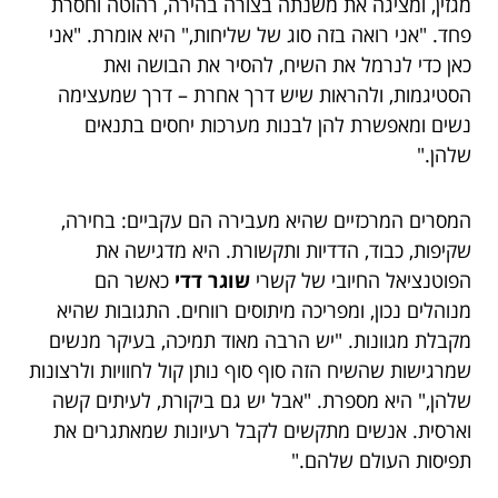
מגזין, ומציגה את משנתה בצורה בהירה, רהוטה וחסרת
פחד. "אני רואה בזה סוג של שליחות," היא אומרת. "אני
כאן כדי לנרמל את השיח, להסיר את הבושה ואת
הסטיגמות, ולהראות שיש דרך אחרת – דרך שמעצימה
נשים ומאפשרת להן לבנות מערכות יחסים בתנאים
שלהן."
המסרים המרכזיים שהיא מעבירה הם עקביים: בחירה,
שקיפות, כבוד, הדדיות ותקשורת. היא מדגישה את
הפוטנציאל החיובי של קשרי
שוגר דדי
כאשר הם
מנוהלים נכון, ומפריכה מיתוסים רווחים. התגובות שהיא
מקבלת מגוונות. "יש הרבה מאוד תמיכה, בעיקר מנשים
שמרגישות שהשיח הזה סוף סוף נותן קול לחוויות ולרצונות
שלהן," היא מספרת. "אבל יש גם ביקורת, לעיתים קשה
וארסית. אנשים מתקשים לקבל רעיונות שמאתגרים את
תפיסות העולם שלהם."