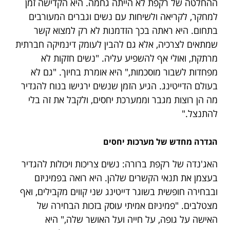
ההחלטה של רקפת לא הייתה גחמה. היא הקדישה זמן
למחקר, לקריאה ולשיחות עם נשים וגברים המעורבים
בתחום. היא ראתה בכך הזדמנות לא רק למצוא קשר
שמתאים לצרכיה, אלא גם להבין לעומק דינמיקה חברתית
מרתקת, ואולי אף להשפיע עליה. "נשים חזקות לא
מפחדות לשבור מוסכמות," היא אומרת בחיוך. "גם לא
בעולם הדייטינג. הגיע הזמן שנשים ירגישו בנוח להגדיר
מה הן רוצות מגבר וממערכת יחסים, ולקבל את זה בלי
להתנצל."
הגדרה מחדש של מערכות יחסים
האג'נדה של רקפת ברורה: נשים צריכות ויכולות להגדיר
בעצמן את תנאי הקשרים שלהן. היא רואה בפמיניזם
ובבחירה חופשית בשוגר דייטינג שני קווים מקבילים, ואף
מצטלבים. "פמיניזם אמיתי עוסק בזכות הבחירה של
האישה על גופה, על חייה ועל האושר שלה," היא