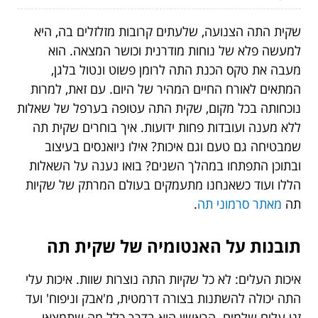
שקית התה הצנועה, שלעתים קרובות מזלזלים בה, היא
למעשה פלא של נוחות מודרנית וכושר המצאה. הוא
מעבה את טקס הכנת התה לרומן פשוט ונטול בלגן,
המתאים לאורח החיים המהיר של היום. עם זאת, למרות
נוכחותה בכל מקום, שקית התה עטופה בערפל של שאלות
ללא מענה ועובדות פחות ידועות. איך בוחרים שקית תה
שמבטיחה גם טעם וגם איכות? אילו ניואנסים בעיצוב
ובתוכן התפתחו במהלך השנים? בואו נענה על השאלות
הללו ועוד כשאנחנו מתעמקים בעולם המרתק של שקיות
תה
מאתר סרמוני תה
.
תובנות על האנטומיה של שקית תה
איכות העלים: לא כל שקיות התה נוצרות שוות. איכות עלי
התה יכולה להשתנות בצורה דרמטית, מ'אבק וניפוח' ועד
זני עלים שלמים. הראשון הוא בדרך כלל מה שתמצאו