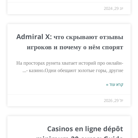
יונ 29, 2024
Admiral X: что скрывают отзывы
игроков и почему о нём спорят
На просторах рунета хватает историй про онлайн-
казино.Одни обещают золотые горы, другие -...
קרא עוד »
יול 29, 2026
Casinos en ligne dépôt