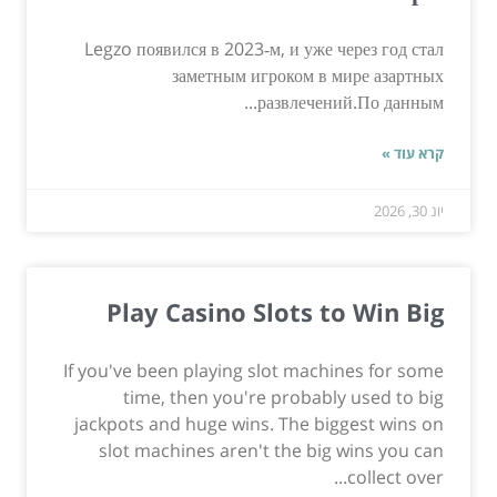
Legzo появился в 2023‑м, и уже через год стал
заметным игроком в мире азартных
развлечений.По данным...
קרא עוד »
יונ 30, 2026
Play Casino Slots to Win Big
If you've been playing slot machines for some
time, then you're probably used to big
jackpots and huge wins. The biggest wins on
slot machines aren't the big wins you can
collect over...