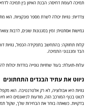
תמיכה לעומת דחיסה: הבנת האיזון בין תמיכה לדחיס
צדדיות: גוזיות יכולה לשרת מספר פונקציות. הוא מ
גמישות אסתטית: זמין בסגנונות שונים, לרבות צווארון סקופ, צווארון V ועוד, גוזיות משלימה סו
קלות תחזוקה: בהתחשב בתפקידה הכפול, גוזיות דורש
הבד ומנגנוני התמיכה.
עלות-תועלת: בעוד שחזיות גופייה בודדות יכולות לה
ניווט את עתיד הבגדים התחתונים
גוזיות היא אבולוציה, לא רק אלטרנטיבה. הוא מקפל
לנווט בנוף המורכב הזה, מודעות לניואנסים היא ח
בדקויות. כשאתה בוחר את הבחירות שלך, שקול תמי