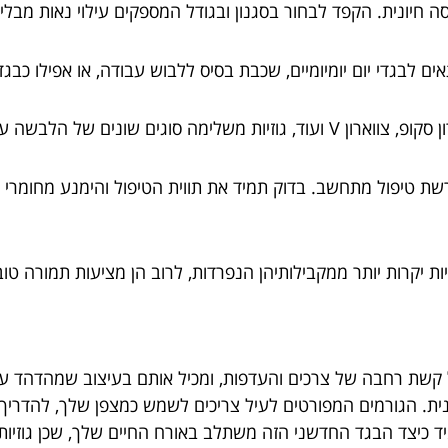
ה חיונית. הקפד לבחור בסגנון ובגודל המספקים עילוי נאות מבל
תאים לבגדי יום יומיומיים, שכבת בסיס ללבוש עבודה, או אפילו כ
גים שונים של הלבשה עליונה.
ת טיפול מתחשב. בדוק תמיד את תווית הטיפול והימנע מחומרי ני
יות יקרות יותר ממקבילותיהן הנפרדות, לרוב הן מציעות תמורה טו
 קשת רחבה של צרכים והעדפות, ומכיל אותם בעיצוב שמהדהד עם ד
יונית. הגורמים המפורטים לעיל צריכים לשמש כמצפן שלך, להדרי
ד כיצד הבגד החדשני הזה משתלב באורח החיים שלך, שכן גוזיות