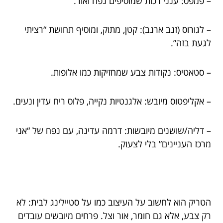
– פמפס: ענני רכות שמוסיפים נפח ואור.
– לגורוס (זנב ארנב): קטן, מתוק, ומוסיף תחושת “רציתי
לגעת בזה”.
– סטאטיס: נקודות צבע שמחזיקות כמו אלופות.
– אקליפטוס מיובש: אלגנטיות נקייה, פלוס ריח עדין ונעים.
– דליה/שושנים מיובשות: דרמה עדינה, עם נפח של “אני
מרכז העניינים” בלי לצעוק.
הטריק הוא לחשוב על העיצוב כמו על סטיילינג לבית: לא
רק צבע, אלא גם חומר, אור וצל. פרחים מיובשים עובדים