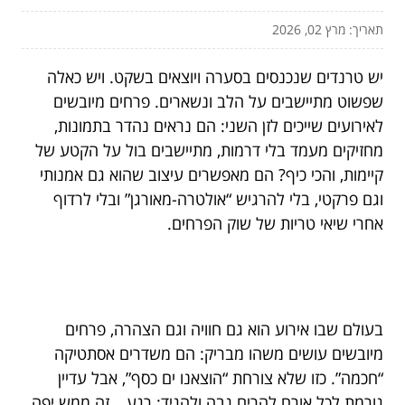
תאריך: מרץ 02, 2026
יש טרנדים שנכנסים בסערה ויוצאים בשקט. ויש כאלה
שפשוט מתיישבים על הלב ונשארים. פרחים מיובשים
לאירועים שייכים לזן השני: הם נראים נהדר בתמונות,
מחזיקים מעמד בלי דרמות, מתיישבים בול על הקטע של
קיימות, והכי כיף? הם מאפשרים עיצוב שהוא גם אמנותי
וגם פרקטי, בלי להרגיש “אולטרה-מאורגן” ובלי לרדוף
אחרי שיאי טריות של שוק הפרחים.
בעולם שבו אירוע הוא גם חוויה וגם הצהרה, פרחים
מיובשים עושים משהו מבריק: הם משדרים אסתטיקה
“חכמה”. כזו שלא צורחת “הוצאנו ים כסף”, אבל עדיין
גורמת לכל אורח להרים גבה ולהגיד: רגע… זה ממש יפה.