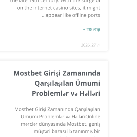
the late 19th century. With the surge of
on the internet casino sites, it might
appear like offline ports...
קרא עוד »
יול 27, 2026
Mostbet Girişi Zamanında
Qarşılaşılan Ümumi
Problemlər və Həlləri
Mostbet Girişi Zamanında Qarşılaşılan
Ümumi Problemlər və HəlləriOnline
mərclər dünyasında Mostbet, geniş
müştəri bazası ilə tanınmış bir