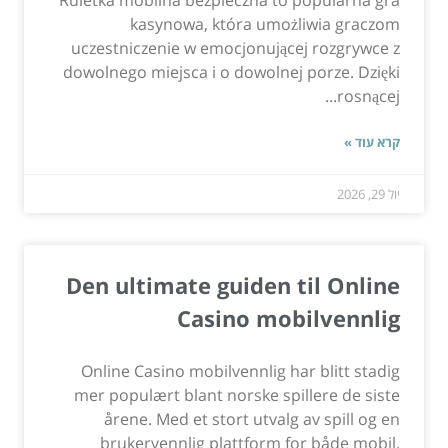
Ruletka mobilna bezpieczna to popularna gra
kasynowa, która umożliwia graczom
uczestniczenie w emocjonującej rozgrywce z
dowolnego miejsca i o dowolnej porze. Dzięki
rosnącej...
קרא עוד »
יול 29, 2026
Den ultimate guiden til Online
Casino mobilvennlig
Online Casino mobilvennlig har blitt stadig
mer populært blant norske spillere de siste
årene. Med et stort utvalg av spill og en
brukervennlig plattform for både mobil,