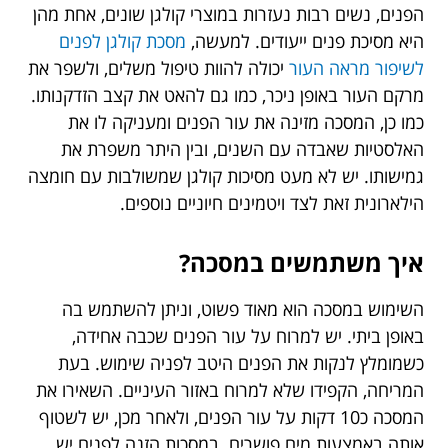
הפנים, נשים רבות נעזרות במוצרי קולגן שונים, אחת מהן
היא מסיכת פנים ייעודים. למעשה,
מסכת קולגן לפנים
לשיפור מראה העור
יכולה להוות טיפול משלים, ולשפר את
מרקם העור באופן ניכר, כמו גם להאט את קצב הזדקנותו.
כמו כן, המסכה מזינה את עור הפנים ומעניקה לו את
האלסטיות שאבדה עם השנים, ובין היתר משפרת את
גמישותו. יש לא מעט מסיכות קולגן שמשולבות עם חומצה
הילארונית זאת לצד ויטמינים חיוניים נוספים.
איך משתמשים במסכה?
השימוש במסכה הוא מאוד פשוט, וניתן להשתמש בה
באופן ביתי. יש למרוח על עור הפנים שכבה אחידה,
כשמומלץ לנקות את הפנים היטב לפניה שימוש. בעת
המריחה, הקפידו שלא למרוח באזור העיניים. השאירו את
המסכה כ10 דקות על עור הפנים, ולאחר מכן, יש לשטוף
אותה באמצעות מים פושרים. במסכות הזנה לפנים יש