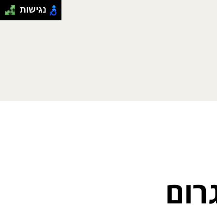
נגישות
רום