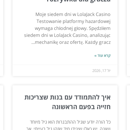
Moje siedem dni w LolaJack Casino
Testowanie platformy hazardowej
wymaga chłodnej głowy. Spędziłem
siedem dni w LolaJack Casino, analizując
mechanikę oraz ofertę. Każdy gracz...
קרא עוד »
יול 17, 2026
איך להתמודד עם בנות שצריכות
חזייה בפעם הראשונה
כל הורה יודע שגיל ההתבגרות הוא גיל מיוחד
ושונה. יש כאלו שיגידו מיד שזהו גיל בעייתי, אך