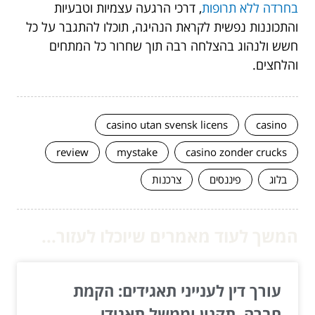
בחרדה ללא תרופות
, דרכי הרגעה עצמיות וטבעיות
והתכוננות נפשית לקראת הנהיגה, תוכלו להתגבר על כל
חשש ולנהוג בהצלחה רבה תוך שחרור כל המתחים
והלחצים.
casino utan svensk licens
casino
review
mystake
casino zonder crucks
בלוג
פיננסים
צרכנות
המשך לעוד מאמרים שיוכלו לעזור...
עורך דין לענייני תאגידים: הקמת
חברה, תקנון וממשל תאגידי