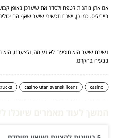
אם אתן נוהגות לטפח ולסדר את שיערכן באופן קבוע
בייביליס. כמו כן, ישנם תכשירי שיער שאף הם יכולי
נשירת שיער היא תופעה לא נעימה, ולצערנו, היא מ
בבעיה בהקדם.
crucks
casino utan svensk licens
casino
המשך לעוד מאמרים שיוכלו לעז
5 רעיונות להצעת נשואין מיוחדת