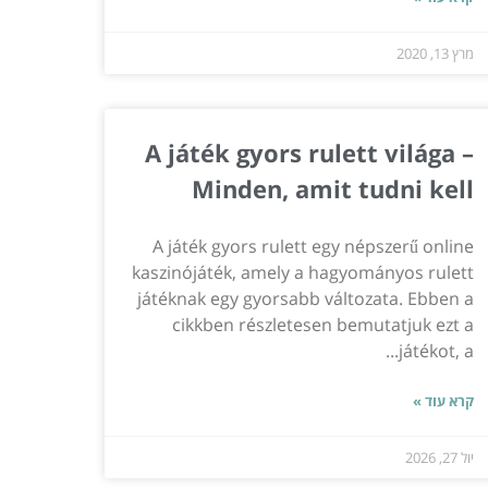
מרץ 13, 2020
A játék gyors rulett világa –
Minden, amit tudni kell
A játék gyors rulett egy népszerű online
kaszinójáték, amely a hagyományos rulett
játéknak egy gyorsabb változata. Ebben a
cikkben részletesen bemutatjuk ezt a
játékot, a...
קרא עוד »
יול 27, 2026