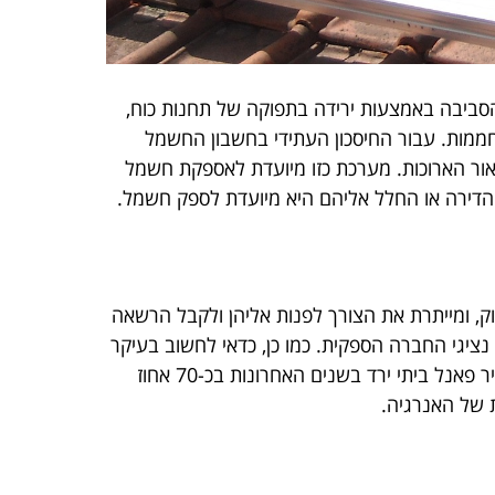
סביבה באמצעות ירידה בתפוקה של תחנות כוח,
חממות. עבור החיסכון העתידי בחשבון החשמל
ר הארוכות. מערכת כזו מיועדת לאספקת חשמל
ק, ומייתרת את הצורך לפנות אליהן ולקבל הרשאה
יגי החברה הספקית. כמו כן, כדאי לחשוב בעיקר
על החיסכון העתידי ולא רק על ההוצאה הכספית הנקודתית הנדרשת להתקנת הפאנלים והחיבורים של המערכת. מחיר פאנל ביתי ירד בשנים האחרונות בכ-70 אחוז