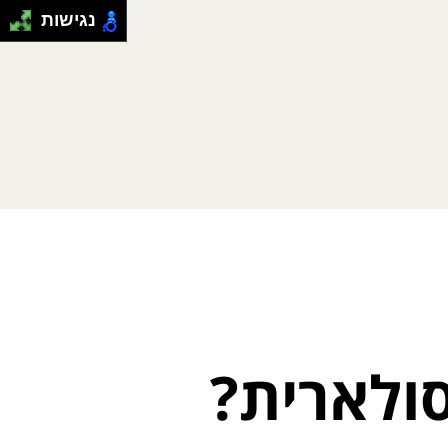
נגישות
סולארית?