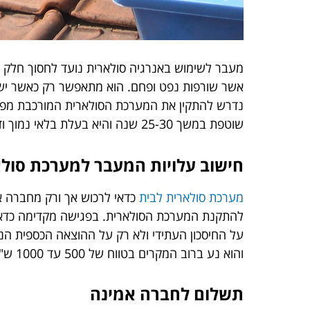
מעבר לשימוש באנרגיה סולארית נועד לחסוך חלק 
אשר שורפות נפט ופחם. הוא מתאפשר רק כאשר יש ת
נדרש להתקין את המערכת הסולארית המורכבת מפא
שוטפת במשך 25-30 שנה והיא בעלת בלאי נמוך ודורשת תחזוקה מתאימה. העלויות שלה תלויות בגודל הגג ובשטח הדירה או החלל אליהם היא מיועדת לספק חשמל.
חישוב עלויות המעבר למערכת סול
מערכת סולארית לבית
כדאי לרכוש אך ורק מחברה אמ
להתקנת המערכת הסולארית. בפגישה מקדימה כדאי 
והוא נע ברוב המקרים בטווח של 500 עד 1000 ש"ח. כמות הפאנלים הנדרשת תלויה בגודל הגג ובעוצמה המבוקשת של האנרגיה.
תשלום לחברה אמינה