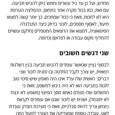
מחדש, ועל כן עד גיל עשרים וחמש ניתן להגיש תביעה.
עם זאת, כמו בכול מקרה אחר בתחום, ההמלצה הגורפת
היא לא לחכות, וזאת כי ככול שמחכים, כך יותר קשה למצוא
תיעוד, לאסוף מסמכים, לזכור בדיוק כיצד התגלגלה
הסיטואציה, למצוא את הרופאים המטפלים (חלקם עשויים
להחליף מקום עבודה או לפרוש) וכדומה.
שני דגשים חשובים
לבסוף נציין שכאשר עומדים להגיש תביעה בגין רשלנות
רפואית, יש צורך לקבל החלטה ובו זמנית לזכור שני
דברים: ראשית שלו עו"ד אינו היה מאמין שיש סיכוי טוב
לזכות בתביעה הוא לא היה ניגש למשפט, וזאת כי
התשלום שלו מגולם כאחוז מסך הפיצוי (משמע לא ינצח
לא יתוגמל), ושנית יש לזכור שגם אם עומדים לקראת
ניצחון צריך להיות סבלניים, וזאת כי מערכת הצדק עובדת
לאט, עובדה נוספת שמצדיקה את הצורך לפעול כמה