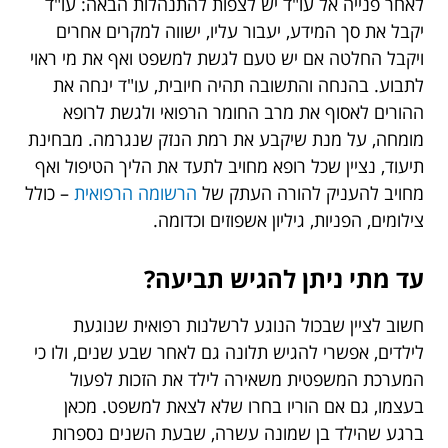
לאחר פנייה אל עו"ד יש לצפות להתנהלות הבאה: עו"ד
יקבל את סך המידע, יעבור עליו, ישווה למקרים אחרים
ויקבל החלטה אם יש טעם לגשת למשפט ואף את מי ראוי
לתבוע. בהנחה והתשובה תהיה חיובית, עו"ד ינחה את
ההורים לאסוף את מרב החומר הרפואי ולגשת לרופא
מומחה, על מנת שיקבע את רמת הנזק שנגרמה. מבחינת
תיעוד, נציין שכל רופא מחויב לתעד את הליך הטיפול ואף
מחויב להעניק להורה העתק של
הרשומה הרפואית
– כולל
צילומים, הפניות, גיליון אשפוזים וכדומה.
עד מתי ניתן להגיש תביעה?
חשוב לציין שבכול הנוגע לרשלנות רפואית שנוגעת
לילדים, אפשרי להגיש תלונה גם לאחר שבע שנים, ולו כי
המערכת המשפטית משאירה לילד את הזכות לפעול
בעצמו, גם אם הוריו בחרו שלא לצאת למשפט. מכאן
ברגע שהילד בן שמונה עשרה, שבעת השנים נספרות