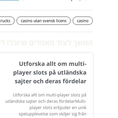
crucks
casino utan svensk licens
casino
המשך לעוד מאמרים שיוכלו לעז
Utforska allt om multi-
player slots på utländska
sajter och deras fördelar
Utforska allt om multi-player slots på
utländska sajter och deras fördelarMulti-
player slots erbjuder en unik
spelupplevelse som skiljer sig från