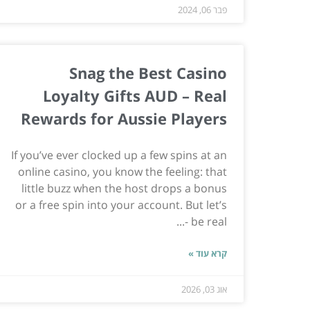
פבר 06, 2024
Snag the Best Casino
Loyalty Gifts AUD – Real
Rewards for Aussie Players
If you’ve ever clocked up a few spins at an
online casino, you know the feeling: that
little buzz when the host drops a bonus
or a free spin into your account. But let’s
be real -...
קרא עוד »
אוג 03, 2026