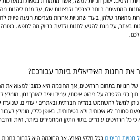
ויות רהיטים. ישנן חנויות למשל, אשר מתמחות בספות ובמערכות י
החנות המתאימה ביותר לצרכים ולרצונות שלו, על מנת ליהנות מהמ
ירות מהאתר שלהן, בעוד שחנויות אחרות מצריכות הגעה פיזית לחנו
ונות באתר, על מנת להגיע לחנות ולדעת בדיוק מה לחפש. בצורה
לכם.
ר את החנות האידיאלית ביותר עבורכם?
ם של חנויות בתחום הרהיטים, אך החוכמה היא כמובן למצוא את ה
תוך כדי הקפדה על ריהוט איכותי, עמיד ויציב לאורך זמן. מומלץ
 ניתן למשל להשתמש במדיה חברתית ובאתרים ייעודיים, שנועדו ל
 פעם סחורה לא איכותית ולא בטיחותית. באופן כללי, מומלץ לעבו
כי כל הרהיטים עומדים בתווי התקן המחמירים ביותר, היות והדב
 חנויות רהיטים
בכל חלקי הארץ, אך החוכמה היא לבחור בחנות הא