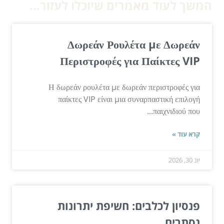
המשך לעוד מאמרים שיוכלו לעזור...
Δωρεάν Ρουλέτα με Δωρεάν
Περιστροφές για Παίκτες VIP
Η δωρεάν ρουλέτα με δωρεάν περιστροφές για
παίκτες VIP είναι μια συναρπαστική επιλογή
παιχνιδιού που...
קרא עוד »
יונ 30, 2026
פנסיון לכלבים: חשיפת יתרונות
נסתרים