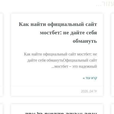
ור...
Как найти официальный сайт
мостбет: не дайте себя
обмануть
Как найти официальный сайт мостбет: не
дайте себя обманутьОфициальный сайт
мостбет – это надежный...
קרא עוד »
יול 04, 2026