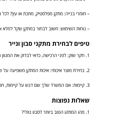
– חומרי בנייה: מתקן מפלסטיק, מתכת או עץ? לכל חו
– נוחות השימוש: חשוב לבחור במתקן שקל למלא אות
טיפים לבחירת מתקני סבון ונייר
1. חקר שוק: לפני הרכישה, כדאי לבדוק את המגוון הקיים. השוואת מחירים ועיצובים יכולה לחסוך זמן וכסף.
2. בחירת מוצר איכותי: איכות המתקן משפיעה על שביעות רצון המשתמשים. אל תתפשר על איכות!
3. קיימות: אם המשרד שלך שם דגש על קיימות, חפש מתקנים ממקורות אקולוגיים.
שאלות נפוצות
1. מהו המתקן הטוב ביותר לסבון נוזלי?