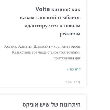
Volta казино: как
казахстанский гемблинг
адаптируется к новым
реалиям
Астана, Алматы, Шымкент - крупные города
Казахстана всё чаще становятся точками
притяжения для...
קרא עוד »
יול 17, 2026
היתרונות של שיש אוניקס