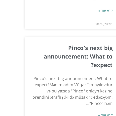
קרא עוד »
נוב 28, 2024
Pinco's next big
announcement: What to
expect?
Pinco's next big announcement: What to
expect?Mənim adım Vüqar İsmayılovdur
və bu yazıda "Pinco" onlayn kazino
brendini ətraflı şəkildə müzakirə edəcəyəm.
"Pinco" həm...
קרא עוד »