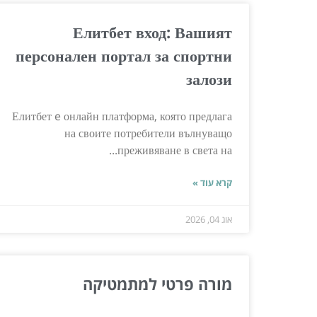
Елитбет вход: Вашият
персонален портал за спортни
залози
Елитбет e онлайн платформа, която предлага
на своите потребители вълнуващо
преживяване в света на...
קרא עוד »
אוג 04, 2026
מורה פרטי למתמטיקה