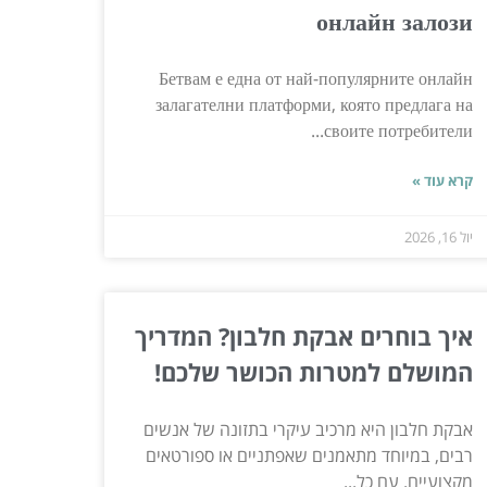
онлайн залози
Бетвам е една от най-популярните онлайн
залагателни платформи, която предлага на
своите потребители...
קרא עוד »
יול 16, 2026
איך בוחרים אבקת חלבון? המדריך
המושלם למטרות הכושר שלכם!
אבקת חלבון היא מרכיב עיקרי בתזונה של אנשים
רבים, במיוחד מתאמנים שאפתניים או ספורטאים
מקצועיים. עם כל...