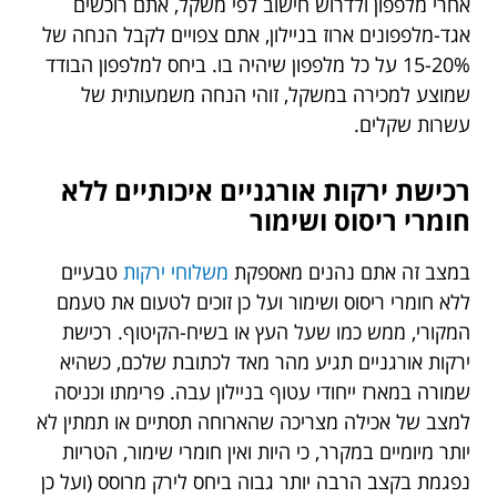
אחרי מלפפון ולדרוש חישוב לפי משקל, אתם רוכשים
אגד-מלפפונים ארוז בניילון, אתם צפויים לקבל הנחה של
15-20% על כל מלפפון שיהיה בו. ביחס למלפפון הבודד
שמוצע למכירה במשקל, זוהי הנחה משמעותית של
עשרות שקלים.
רכישת ירקות אורגניים איכותיים ללא
חומרי ריסוס ושימור
במצב זה אתם נהנים מאספקת
משלוחי ירקות
טבעיים
ללא חומרי ריסוס ושימור ועל כן זוכים לטעום את טעמם
המקורי, ממש כמו שעל העץ או בשיח-הקיטוף. רכישת
ירקות אורגניים תגיע מהר מאד לכתובת שלכם, כשהיא
שמורה במארז ייחודי עטוף בניילון עבה. פרימתו וכניסה
למצב של אכילה מצריכה שהארוחה תסתיים או תמתין לא
יותר מיומיים במקרר, כי היות ואין חומרי שימור, הטריות
נפגמת בקצב הרבה יותר גבוה ביחס לירק מרוסס (ועל כן