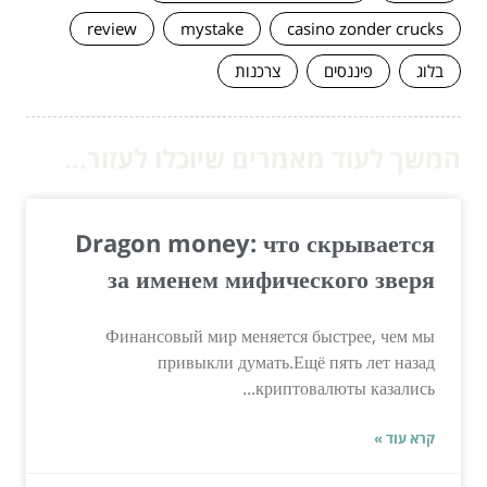
review
mystake
casino zonder crucks
בלוג
פיננסים
צרכנות
המשך לעוד מאמרים שיוכלו לעזור...
Dragon money: что скрывается
за именем мифического зверя
Финансовый мир меняется быстрее, чем мы
привыкли думать.Ещё пять лет назад
криптовалюты казались...
קרא עוד »